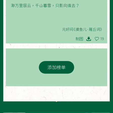
渺万里层云，千山暮雪，只影向谁去？
元好问《摸鱼儿·雁丘词》
制图
19
添加榜单