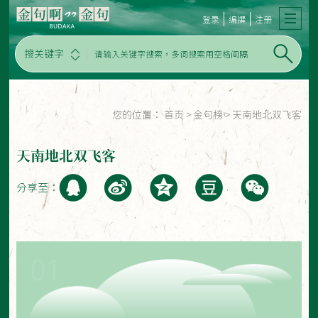
登录
编撰
注册
搜关键字
您的位置：
首页
>
金句榜
>
天南地北双飞客
天南地北双飞客
分享至：
01