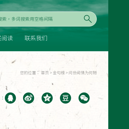
联阅读
联系我们
您的位置：
首页
>
金句榜
>
问世间情为何物
至：