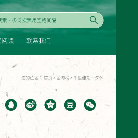
联阅读
联系我们
您的位置：
首页
>
金句榜
>
千里佳期一夕休
至：