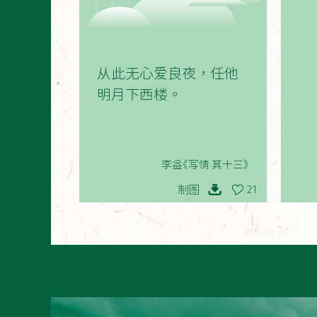
01
从此无心爱良夜，任他
明月下西楼。
李益《写情 其十三》
制图
21