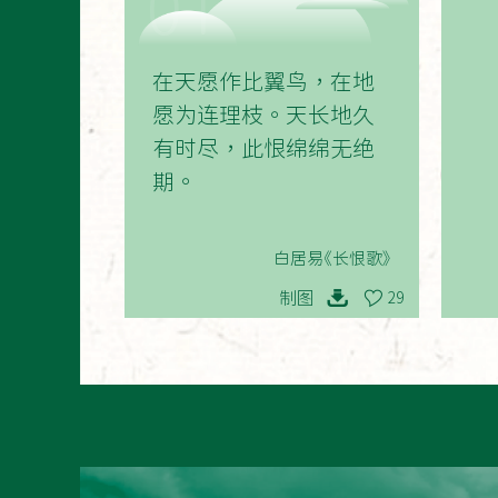
01
在天愿作比翼鸟，在地
愿为连理枝。天长地久
有时尽，此恨绵绵无绝
期。
白居易《长恨歌》
制图
29