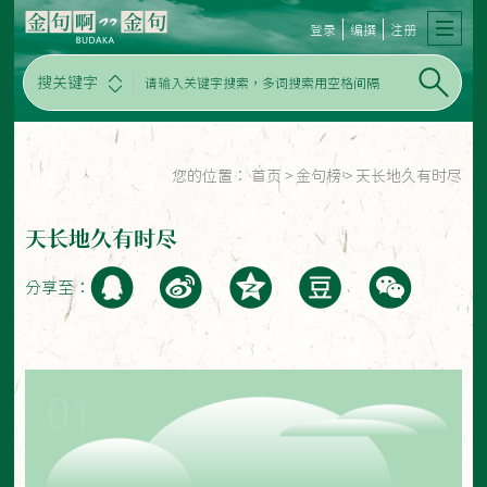
登录
编撰
注册
搜关键字
您的位置：
首页
>
金句榜
>
天长地久有时尽
天长地久有时尽
分享至：
01