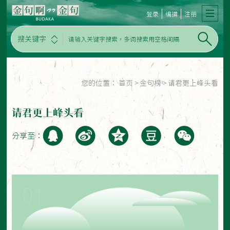
登录
编撰
注册
搜关键字
您的位置：
首页
>
金句榜
>
请君更上峰头看
请君更上峰头看
分享至：
01