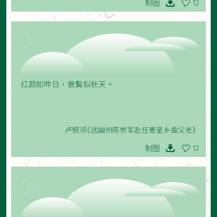
制图
12
03
红颜如昨日，衰鬓似秋天。
卢照邻《送幽州陈参军赴任寄呈乡曲父老》
制图
12
04