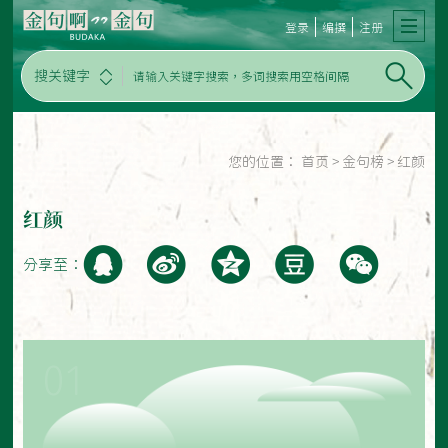
登录
编撰
注册
搜关键字
您的位置：
首页
>
金句榜
>
红颜
红颜
分享至：
01