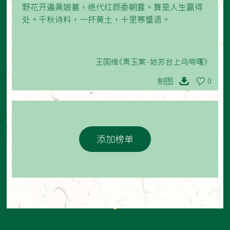
野花开遍真娘墓，绝代红颜委朝露。算是人生赢得
处。千秋诗料，一抔黄土，十里寒螿语。
王国维《青玉案·姑苏台上乌啼曙》
制图
0
添加榜单