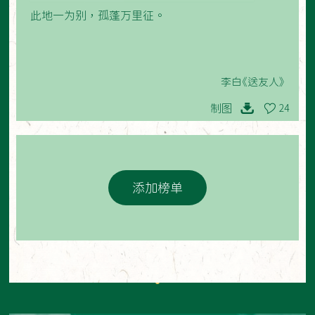
此地一为别，孤蓬万里征。
李白《送友人》
制图
24
添加榜单