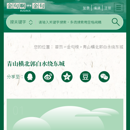
登录
编撰
注册
搜关键字
您的位置：
首页
>
金句榜
>
青山横北郭白水绕东城
青山横北郭白水绕东城
分享至：
01