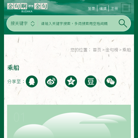
登录
编撰
注册
搜关键字
您的位置：
首页
>
金句榜
>
乘船
乘船
分享至：
01