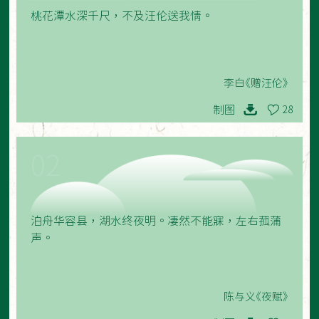
桃花潭水深千尺，不及汪伦送我情。
李白《赠汪伦》
制图
28
02
泊舟华容县，湖水终夜明。凄然不能寐，左右菰蒲
声。
陈与义《夜赋》