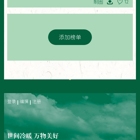
制图
12
添加榜单
登录
编撰
注册
世间冷暖 万物美好