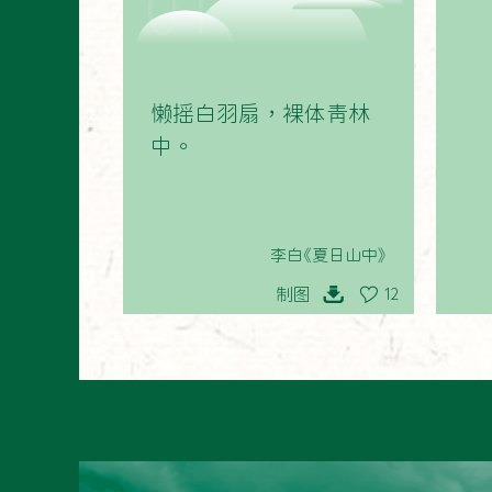
01
懒摇白羽扇，裸体青林
中。
李白《夏日山中》
制图
12