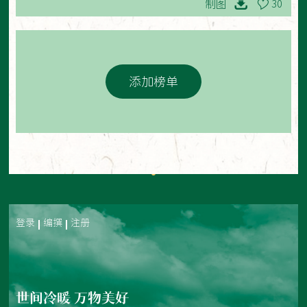
制图
30
添加榜单
登录
编撰
注册
世间冷暖 万物美好