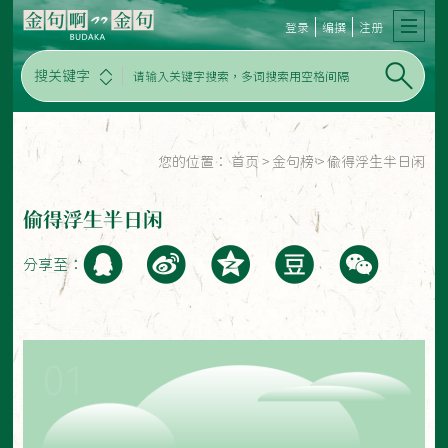
登录
编撰
注册
搜关键字
您的位置：
首页
>
金句榜
>
偷得浮生半日闲
偷得浮生半日闲
分享至：
01