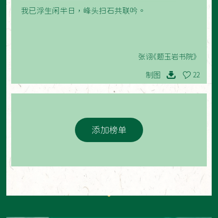
我已浮生闲半日，峰头扫石共联吟。
张诩《题玉岩书院》
制图
22
添加榜单