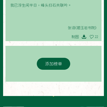
我已浮生闲半日，峰头扫石共联吟。
张诩《题玉岩书院》
制图
22
添加榜单