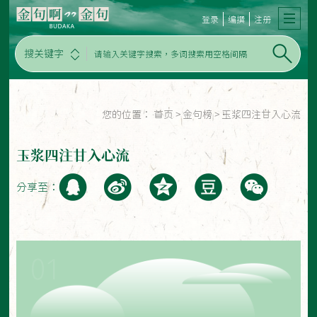
登录
编撰
注册
搜关键字
您的位置：
首页
>
金句榜
>
玉浆四注甘入心流
玉浆四注甘入心流
分享至：
01