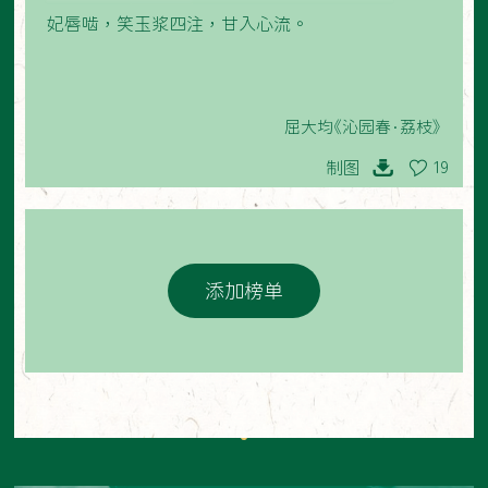
妃唇啮，笑玉浆四注，甘入心流。
屈大均《沁园春·荔枝》
制图
19
添加榜单