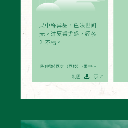
01
果中称异品，色味世间
无。过夏香尤盛，经冬
叶不枯。
陈仲臻《荔支（荔枝）·果中称异
品》
制图
21