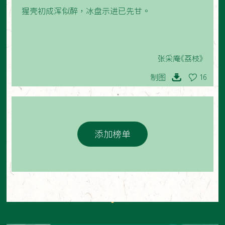
猩壳初成浑似醉，冰盘示进已先甘。
张采庵《荔枝》
制图
16
添加榜单