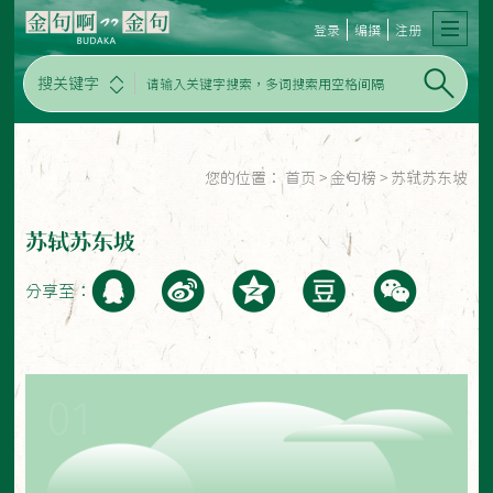
登录
编撰
注册
搜关键字
您的位置：
首页
>
金句榜
>
苏轼苏东坡
苏轼苏东坡
分享至：
01