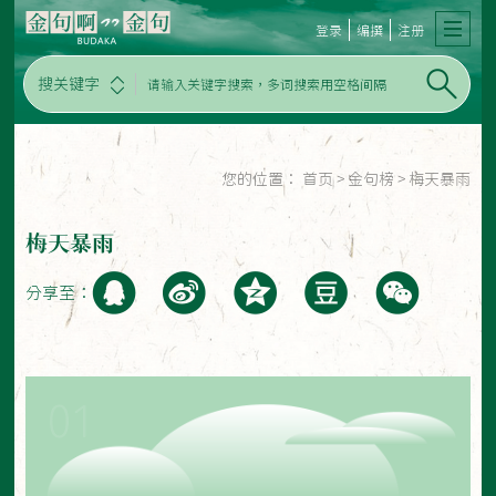
登录
编撰
注册
搜关键字
您的位置：
首页
>
金句榜
>
梅天暴雨
梅天暴雨
分享至：
01