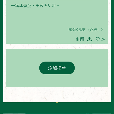
一簇冰蚕茧，千苞火凤冠。
陶弼《荔支（荔枝）》
制图
24
添加榜单