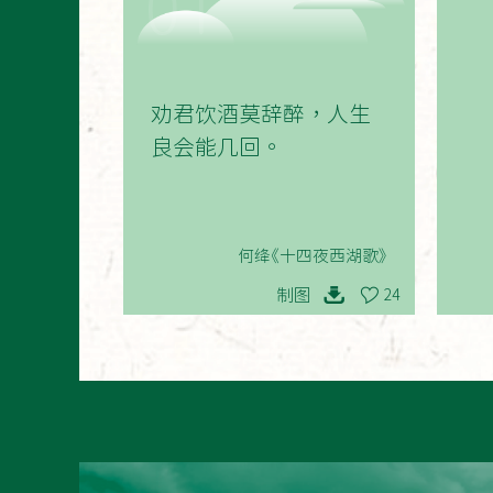
01
劝君饮酒莫辞醉，人生
良会能几回。
何绛《十四夜西湖歌》
制图
24