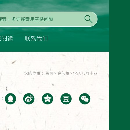
联阅读
联系我们
您的位置：
首页
>
金句榜
>
农历八月十四
至：