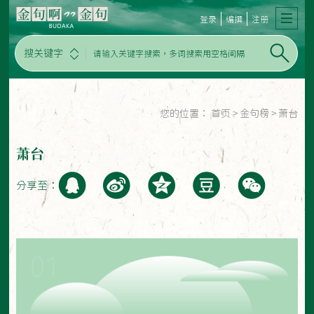
登录
编撰
注册
搜关键字
您的位置：
首页
>
金句榜
>
萧台
萧台
分享至：
01