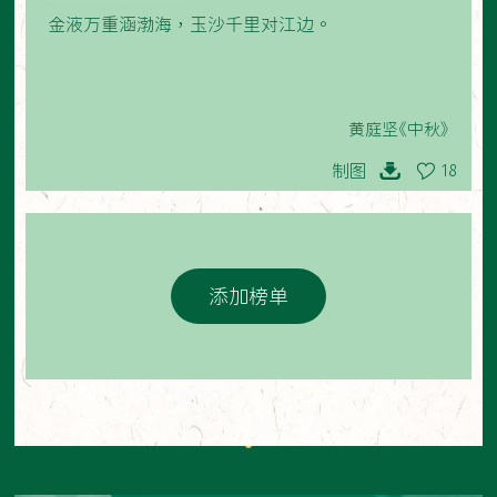
金液万重涵渤海，玉沙千里对江边。
黄庭坚《中秋》
制图
18
添加榜单