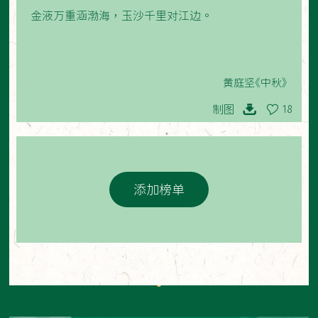
金液万重涵渤海，玉沙千里对江边。
黄庭坚《中秋》
制图
18
添加榜单