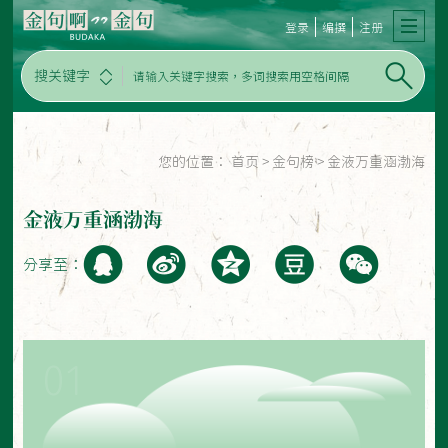
登录
编撰
注册
搜关键字
您的位置：
首页
>
金句榜
>
金液万重涵渤海
金液万重涵渤海
分享至：
01