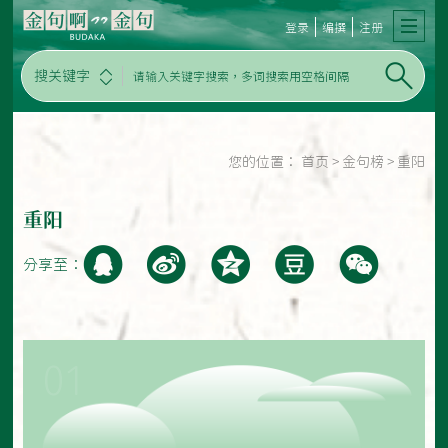
登录
编撰
注册
搜关键字
您的位置：
首页
>
金句榜
>
重阳
重阳
分享至：
01