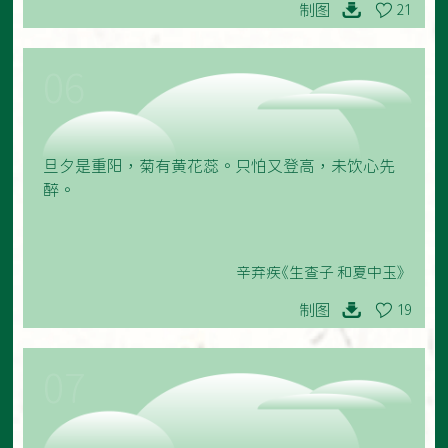
制图
21
06
旦夕是重阳，菊有黄花蕊。只怕又登高，未饮心先
醉。
辛弃疾《生查子 和夏中玉》
制图
19
07