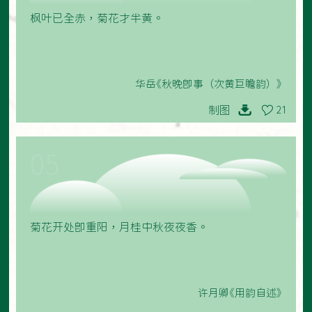
枫叶已全赤，菊花才半黄。
华岳《秋晚即事（次黄巨瞻韵）》
制图
21
05
菊花开处即重阳，月桂中秋夜夜香。
许月卿《用韵自述》