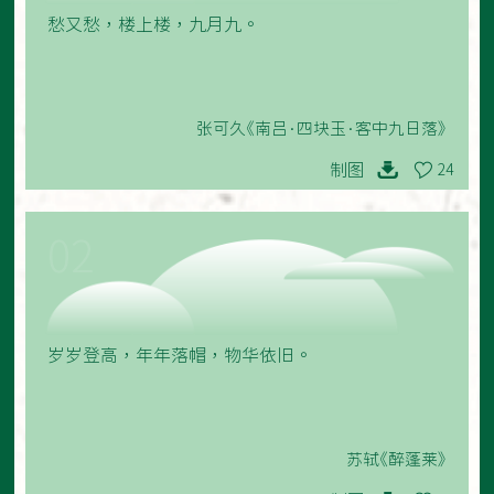
愁又愁，楼上楼，九月九。
张可久《南吕·四块玉·客中九日落》
制图
24
02
岁岁登高，年年落帽，物华依旧。
苏轼《醉蓬莱》