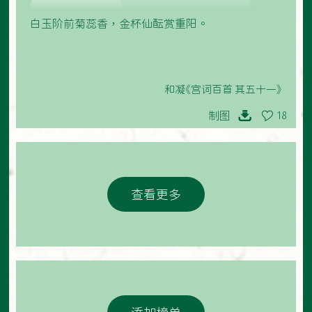
白玉阶前菊蕊香，金杯仙酝赏重阳。
和凝《宫词百首 其五十一》
制图
18
查看更多