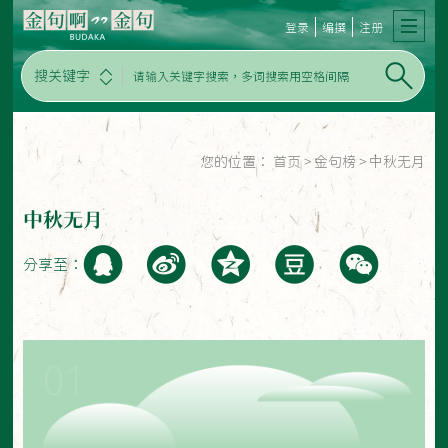
登录
编撰
注册
搜关键字
您的位置：
首页
>
金句榜
>
中秋无月
中秋无月
分享至：
01