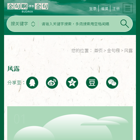
登录
编撰
注册
搜关键字
您的位置：
首页
>
金句榜
>
风露
风露
分享至：
01