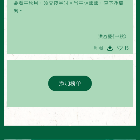
要看中秋月，须交夜半时。当中明郎郎，直下净离
离。
洪咨夔《中秋》
制图
15
添加榜单