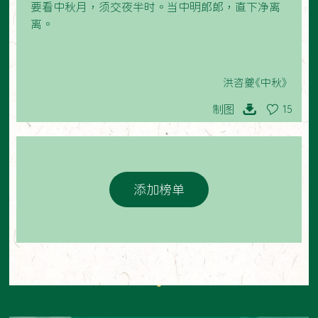
要看中秋月，须交夜半时。当中明郎郎，直下净离
离。
洪咨夔《中秋》
制图
15
添加榜单