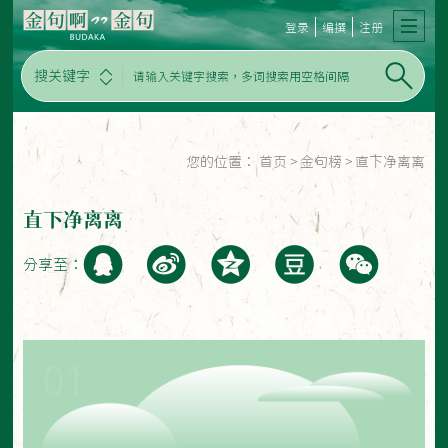
登录
编撰
注册
搜关键字
您的位置：
首页
>
金句榜
>
直下净离离
直下净离离
分享至：
01