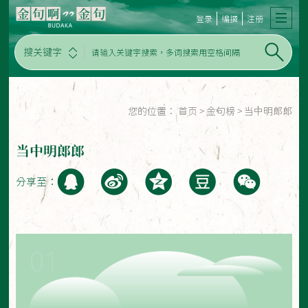
登录
编撰
注册
搜关键字
您的位置：
首页
>
金句榜
>
当中明郎郎
当中明郎郎
分享至：
01