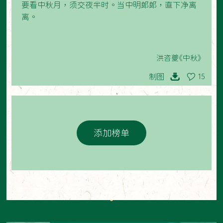
要看中秋月，须交夜半时。当中明郎郎，直下净离
离。
洪咨夔《中秋》
制图
15
添加榜单