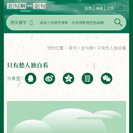
登录
编撰
注册
搜关键字
您的位置：
首页
>
金句榜
>
只有愁人独自看
只有愁人独自看
分享至：
01