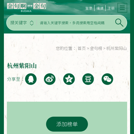
登录
编撰
注册
搜关键字
您的位置：
首页
>
金句榜
>
杭州紫阳山
杭州紫阳山
分享至：
添加榜单