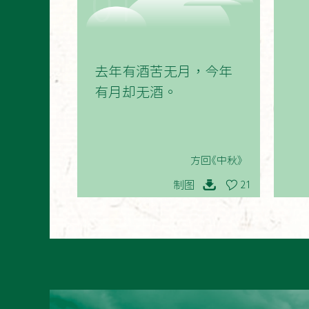
01
去年有酒苦无月，今年
有月却无酒。
方回《中秋》
制图
21