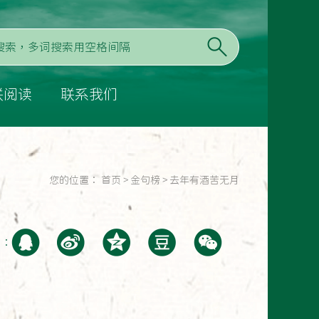
联阅读
联系我们
您的位置：
首页
>
金句榜
>
去年有酒苦无月
至：