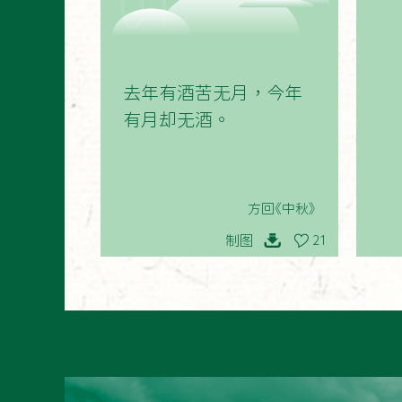
01
去年有酒苦无月，今年
有月却无酒。
方回《中秋》
制图
21