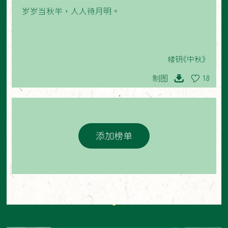
岁岁当秋半，人人待月明。
楼钥《中秋》
制图
18
添加榜单