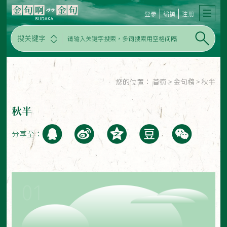
登录
编撰
注册
搜关键字
您的位置：
首页
>
金句榜
>
秋半
秋半
分享至：
01