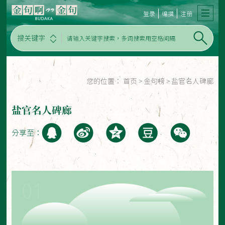
登录
编撰
注册
搜关键字
您的位置：
首页
>
金句榜
>
盐官名人碑廊
盐官名人碑廊
分享至：
01