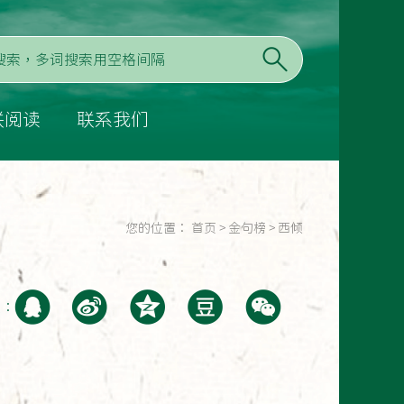
联阅读
联系我们
您的位置：
首页
>
金句榜
>
西倾
至：