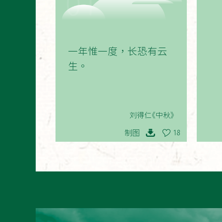
01
一年惟一度，长恐有云
生。
刘得仁《中秋》
制图
18