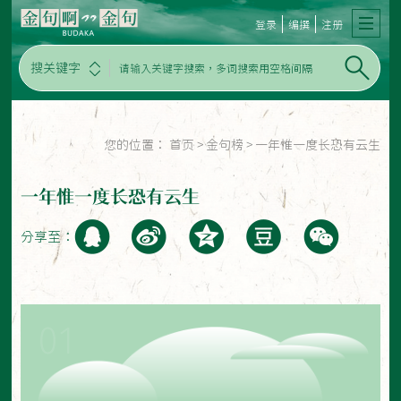
登录
编撰
注册
搜关键字
您的位置：
首页
>
金句榜
>
一年惟一度长恐有云生
一年惟一度长恐有云生
分享至：
01