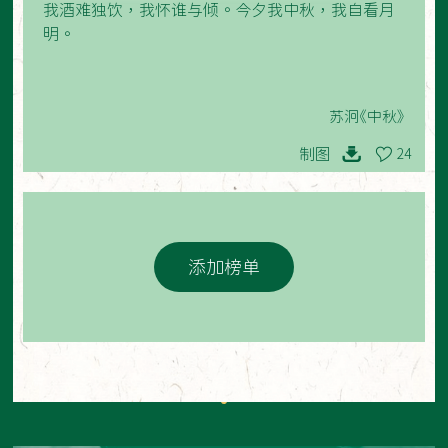
我酒难独饮，我怀谁与倾。今夕我中秋，我自看月
明。
苏泂《中秋》
制图
24
添加榜单