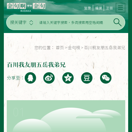
登录
编撰
注册
搜关键字
您的位置：
首页
>
金句榜
>
百川我友朋五岳我弟兄
百川我友朋五岳我弟兄
分享至：
01