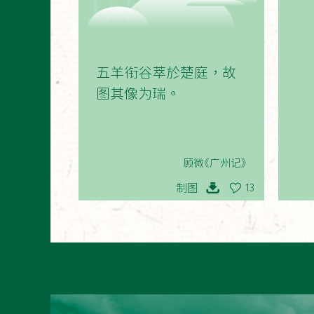
01
五羊衔谷萃於楚庭，故
图其像为瑞。
顾微《广州记》
制图
13