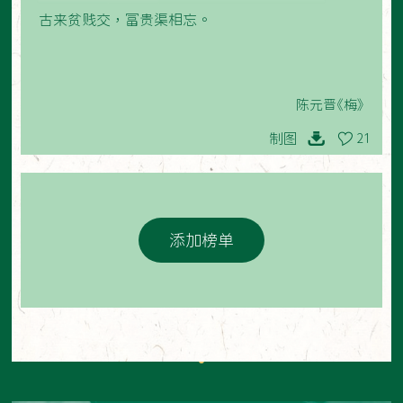
古来贫贱交，富贵渠相忘。
陈元晋《梅》
制图
21
添加榜单