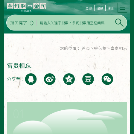
登录
编撰
注册
搜关键字
您的位置：
首页
>
金句榜
>
富贵相忘
富贵相忘
分享至：
01