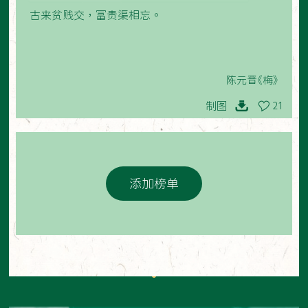
古来贫贱交，富贵渠相忘。
陈元晋《梅》
制图
21
添加榜单