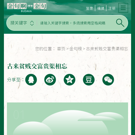
登录
编撰
注册
搜关键字
您的位置：
首页
>
金句榜
>
古来贫贱交富贵渠相忘
古来贫贱交富贵渠相忘
分享至：
01