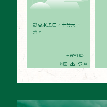
01
数点水边白，十分天下
清。
王石室《梅》
制图
18