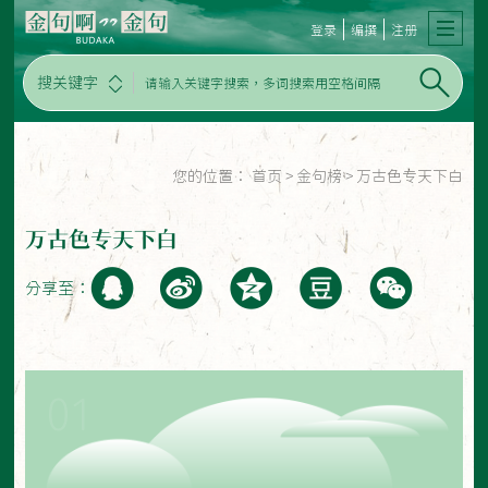
登录
编撰
注册
搜关键字
您的位置：
首页
>
金句榜
>
万古色专天下白
万古色专天下白
分享至：
01