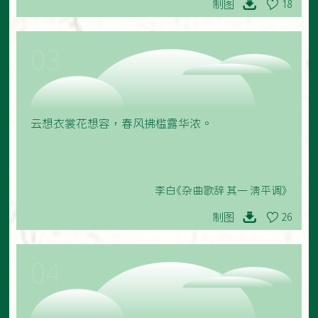
制图
18
03
云想衣裳花想容，春风拂槛露华浓。
李白《杂曲歌辞 其一 清平调》
制图
26
04