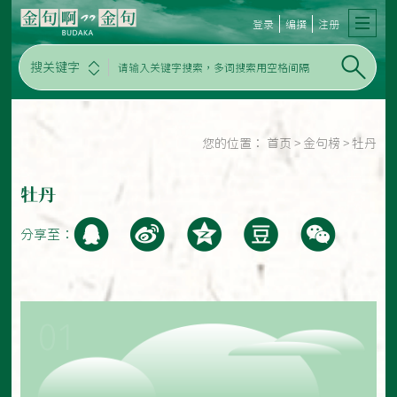
登录
编撰
注册
搜关键字
您的位置：
首页
>
金句榜
>
牡丹
牡丹
分享至：
01