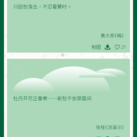
只因愁落去，不忍看繁时。
黄大受《梅》
制图
21
02
牡丹开尽正春寒……新愁不放翠眉间
张桂《浣溪沙》