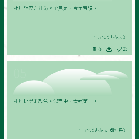
牡丹昨夜方开遍。毕竟是、今年春晚。
辛弃疾《杏花天》
制图
23
05
牡丹比得谁颜色。似宫中、太真第一。
辛弃疾《杏花天 嘲牡丹》