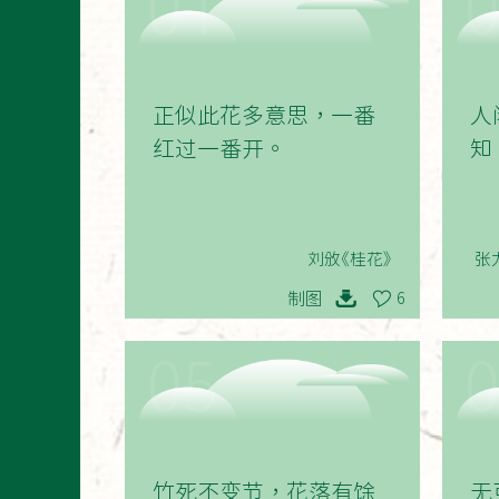
01
正似此花多意思，一番
人
红过一番开。
知
刘攽《桂花》
张
制图
6
05
竹死不变节，花落有馀
无