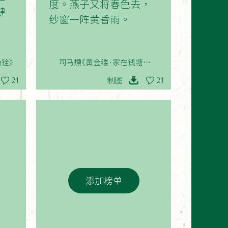
度。燕子又将春色去，
健
纱窗一阵黄昏雨。
铨》
司马槱《黄金缕·家在钱塘江上
住》
制图
21
21
添加榜单