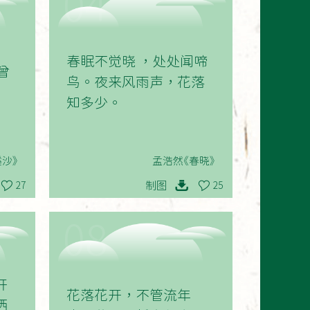
04
春眠不觉晓 ，处处闻啼
曾
鸟。夜来风雨声，花落
知多少。
沙》
孟浩然《春晓》
制图
27
25
08
开
花落花开，不管流年
洒