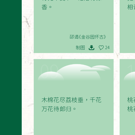
香。
相
邵谒《金谷园怀古》
制图
24
09
木棉花尽荔枝垂，千花
桃
万花待郎归。
桃