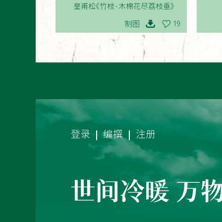
皇甫松《竹枝·木棉花尽荔枝垂》
制图
19
登录
编撰
注册
世间冷暖 万