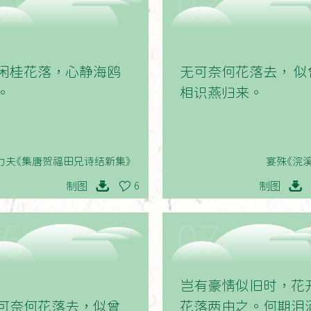
02
03
闲桂花落，心静海鸥
无可奈何花落去， 似
。
相识燕归来。
力夫《集唐贺福田兄诗结新集》
宴殊《浣溪
制图
制图
6
06
07
岂有豪情似旧时，花
可奈何花落去，似曾
花落两由之。何期泪