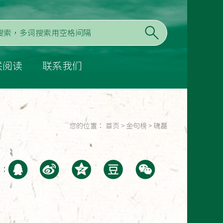
联阅读
联系我们
您的位置：
首页
>
金句榜
>
磈磊
至：