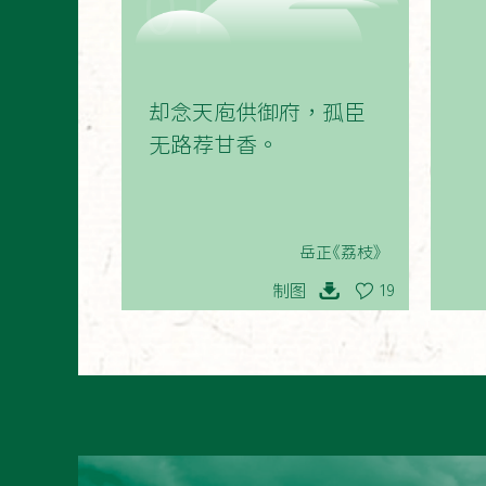
01
却念天庖供御府，孤臣
无路荐甘香。
岳正《荔枝》
制图
19