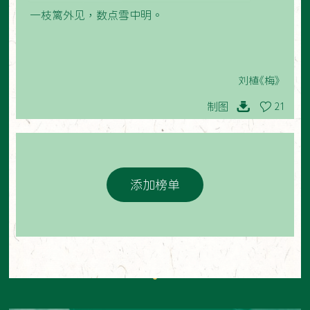
一枝篱外见，数点雪中明。
刘植《梅》
制图
21
添加榜单