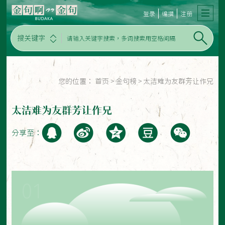
登录
编撰
注册
搜关键字
您的位置：
首页
>
金句榜
>
太洁难为友群芳让作兄
太洁难为友群芳让作兄
分享至：
01