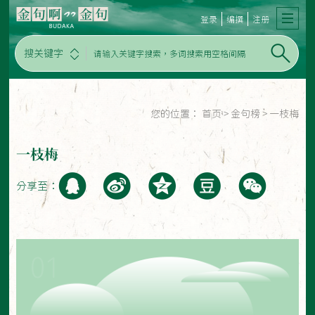
登录
编撰
注册
搜关键字
您的位置：
首页
>
金句榜
>
一枝梅
一枝梅
分享至：
01