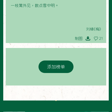
一枝篱外见，数点雪中明。
刘植《梅》
制图
21
添加榜单