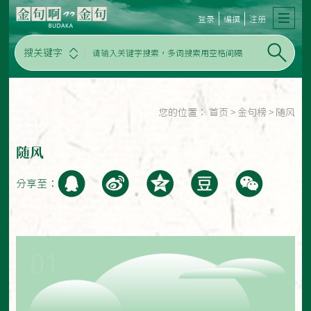
登录
编撰
注册
搜关键字
您的位置：
首页
>
金句榜
>
随风
随风
分享至：
01