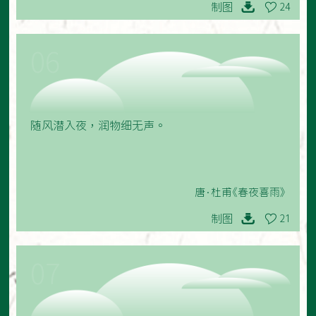
制图
24
06
随风潜入夜，润物细无声。
唐·杜甫《春夜喜雨》
制图
21
07