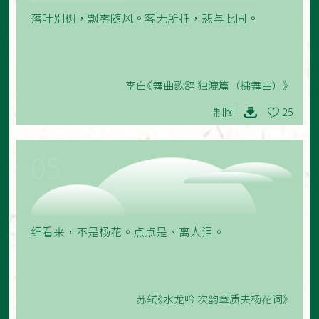
落叶别树，飘零随风。客无所托，悲与此同。
李白《舞曲歌辞 独漉篇（拂舞曲）》
制图
25
05
细看来，不是杨花。点点是、离人泪。
苏轼《水龙吟 次韵章质夫杨花词》