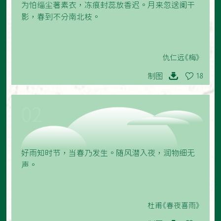
为怕缁尘著素衣，冻痕封蕊放香迟。月来忽送阑干
影，春到不分南北枝。
仇仁远《梅》
制图
18
02
好雨知时节，当春乃发生。随风潜入夜，润物细无
声。
杜甫《春夜喜雨》