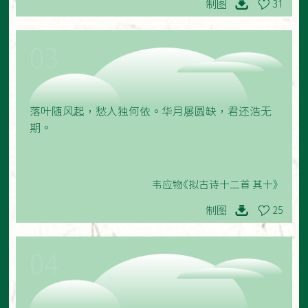
制图
31
03
落叶随风起，愁人独何依。华月屡圆缺，君还浩无
期。
韦应物《拟古诗十二首 其十》
制图
25
04