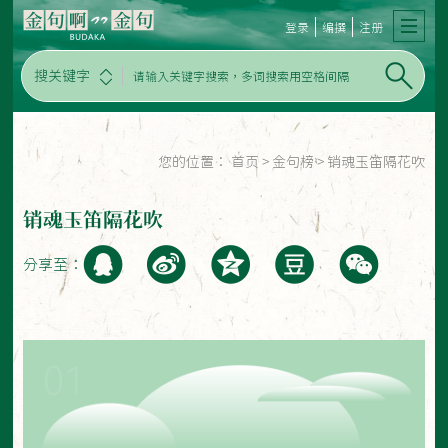
登录
编撰
注册
搜关键字
您的位置：
首页
>
金句榜
>
销魂玉笛隔花吹
销魂玉笛隔花吹
分享至：
01