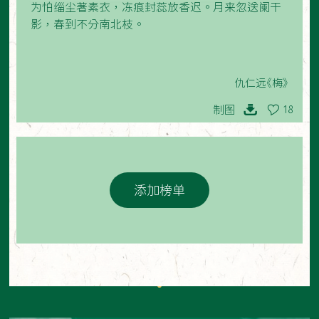
为怕缁尘著素衣，冻痕封蕊放香迟。月来忽送阑干
影，春到不分南北枝。
仇仁远《梅》
制图
18
添加榜单