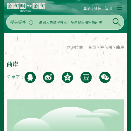
登录
编撰
注册
搜关键字
您的位置：
首页
>
金句榜
>
曲岸
曲岸
分享至：
01