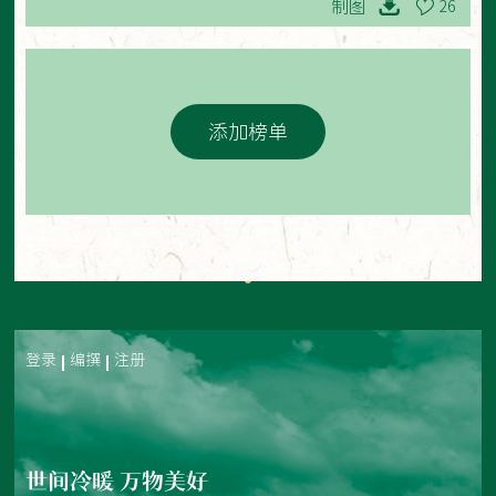
制图
26
添加榜单
登录
编撰
注册
世间冷暖 万物美好