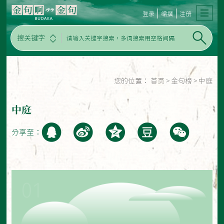
登录
编撰
注册
搜关键字
您的位置：
首页
>
金句榜
>
中庭
中庭
分享至：
01