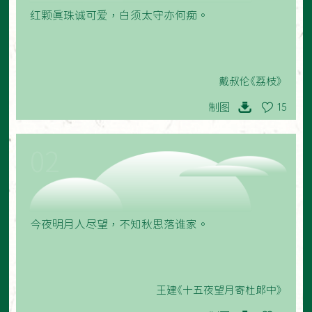
红颗真珠诚可爱，白须太守亦何痴。
戴叔伦《荔枝》
制图
15
02
今夜明月人尽望，不知秋思落谁家。
王建《十五夜望月寄杜郎中》