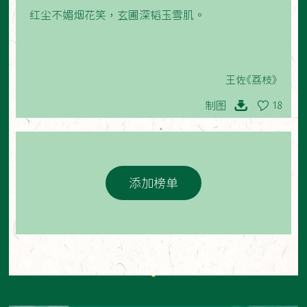
红尘不媚烟花笑，玄圃深韬玉雪肌。
王佐《荔枝》
制图
18
添加榜单