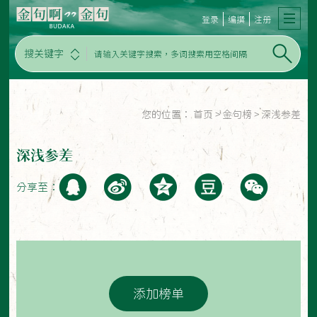
登录
编撰
注册
搜关键字
您的位置：
首页
>
金句榜
>
深浅参差
深浅参差
分享至：
添加榜单